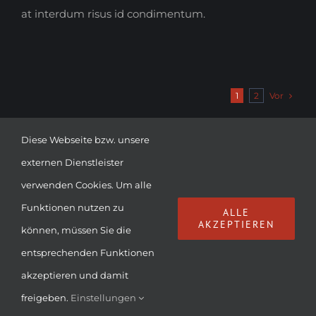
at interdum risus id condimentum.
Vor
1
2
Diese Webseite bzw. unsere
externen Dienstleister
verwenden Cookies. Um alle
Funktionen nutzen zu
© Copyright
2026 | DIE LUMPENBACHER | ALL RIGHTS
ALLE
AKZEPTIEREN
können, müssen Sie die
RESERVED |
IMPRESSUM & DATENSCHUTZ
entsprechenden Funktionen
Facebook
Instagram
YouTube
E-
akzeptieren und damit
Mail
freigeben.
Einstellungen