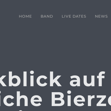
HOME
BAND
LIVE DATES
NEWS
blick auf
iche Bierz