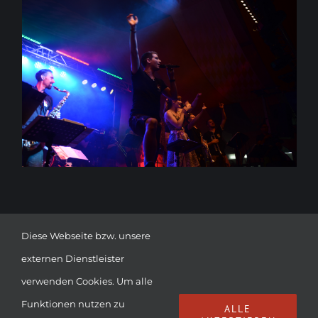
Diese Webseite bzw. unsere
externen Dienstleister
verwenden Cookies. Um alle
Funktionen nutzen zu
© Copyright
2026 | DIE LUMPENBACHER | ALL RIGHTS
ALLE