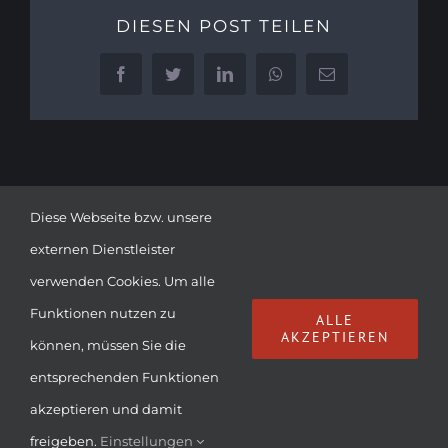
DIESEN POST TEILEN
Facebook
Twitter
LinkedIn
WhatsApp
E-
Mail
Diese Webseite bzw. unsere
externen Dienstleister
verwenden Cookies. Um alle
Funktionen nutzen zu
© Copyright
2026 | DIE LUMPENBACHER | ALL RIGHTS
ALLE
AKZEPTIEREN
können, müssen Sie die
RESERVED |
IMPRESSUM & DATENSCHUTZ
entsprechenden Funktionen
Facebook
Instagram
YouTube
E-
akzeptieren und damit
Mail
freigeben.
Einstellungen